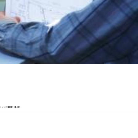
опасноcтью.